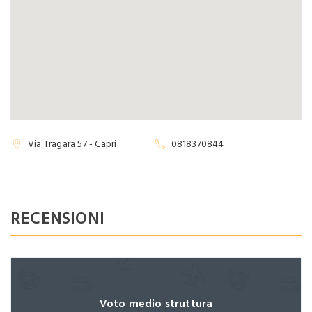
Password dimenticata?
Ricordami
Via Tragara 57 - Capri
0818370844
Non hai ancora un account?
Registrati ora
RECENSIONI
Voto medio struttura