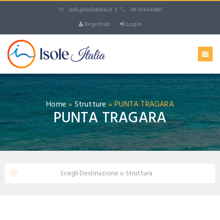
info@isoleitalia.it
/
06 45444080
Registrati
Login
Home
»
Strutture
»
PUNTA TRAGARA
PUNTA TRAGARA