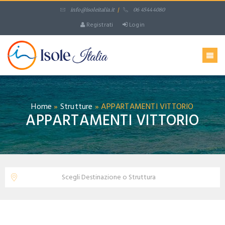
info@isoleitalia.it
/
06 45444080
Registrati
Login
Home
»
Strutture
»
APPARTAMENTI VITTORIO
APPARTAMENTI VITTORIO