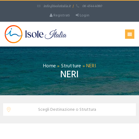
info@isoleitalia.it
/
06 45444080
Registrati
Login
Home
»
Strutture
»
NERI
NERI